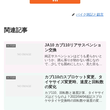
バイク雑記と戯言
関連記事
JA10 カブ110リアサスペンショ
カブ110
ン交換
純正サスペンションはどうも柔らかいと
いうか、踏ん張りが効かない感じなの
で…少しでも固めにしたい、見た目も変
えたいってなわけで何となくネットショ
ッピングをフラフラしていたら安いのを
発見したので衝動買いこれはレバーを動
カブ110のスプロケット変更、タ
カブ110
かすとプリロードをワンタッ...
イヤサイズ変更時、速度と回転数
の変化
カブ110、回転数と速度計算、タイヤサイ
ズはどうなのよ？2022/04/04追記スプロ
ケやタイヤ交換時の回転数や速度の変化
それらをスマホやPCで簡単に見れるよう
にExcelで簡単な計算表を作成したので見