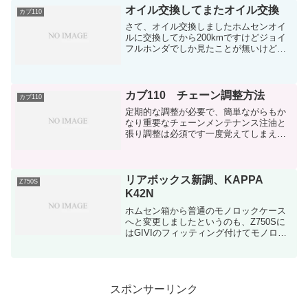
てやってください。C125，CT125...
オイル交換してまたオイル交換
カブ110
さて、オイル交換しましたホムセンオイ
ルに交換してから200kmですけどジョイ
フルホンダでしか見たことが無いけど、
スミックスオイル隠れたコスパ抜群性能
抜群の名オイルだと思ってますジョイフ
ル本田に行く機会があれば是非ともオス
スメしたいオイルSU...
カブ110 チェーン調整方法
カブ110
定期的な調整が必要で、簡単ながらもか
なり重要なチェーンメンテナンス注油と
張り調整は必須です一度覚えてしまえば
簡単ですので、画像多めで書いていきま
すメンテナンス方法に関しては簡単な作
業中心に投稿して、後でまとめておきま
すバリバリにイジる方から...
リアボックス新調、KAPPA
Z750S
K42N
ホムセン箱から普通のモノロックケース
へと変更しましたというのも、Z750Sに
はGIVIのフィッティング付けてモノロッ
クケース装着予定写真の通り、庭の木が
邪魔でして…ｗなので普段はカブ110に付
けておいて、ツーリングの時だけボック
スをZ750...
スポンサーリンク