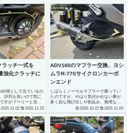
ADV160
のクラッチ一式を
ADV160のマフラー交換、ヨシ
軽量強化クラッチに
ムラR-77Sサイクロンカーボ
ンエンド
V160用として出ているの
しばらくノーマルマフラーで乗ってい
、評判も良いので気に
たのですが、やはり気付かれない事が
ですがプーリーと合わ
多く急な飛び出しや割込み、無理な右
で4万円弱…さすがにそ
折等に遭遇する事が増えたので…ある
2025.11.02
2025.11.23
2025.10.22
2025.11.03
いもので、クラッチ周
程度の音は欲しいな、と思い…89dbで
したどうせ交換するな
音量的には大き目かとも思いました
ADV160
ッチも同じ...
が、R-77Sの方だとマイルドな音...