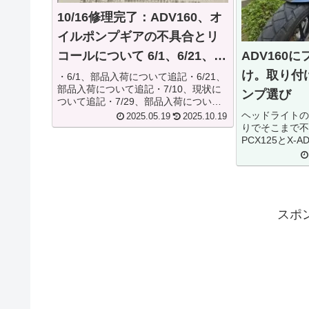
10/16修理完了：ADV160、オ
イルポンプギアの不具合とリ
コールについて 6/1、6/21、
ADV160
7/10、7/29、9/21、10/13追記
け。取り付
・6/1、部品入荷について追記・6/21、
部品入荷について追記・7/10、現状に
ンプ選び
ついて追記・7/29、部品入荷について
追記・9/21、リコール部品到着の連
ヘッドライトの
2025.05.19
2025.10.19
絡・10/13、修理に出してきました・
りでそこまで不
10/16、修理完了しました修理完了まで
PCX125とX
追記して...
かなり役立った
け。スタイリン
が好みですし。
物ですが、十分に
スポ