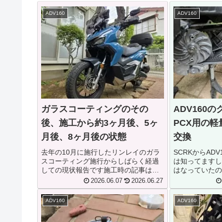
ADV160
ADV160
ガラスコーティングのその
ADV160
後、施工から約3ヶ月後、5ヶ
PCX用の
月後、8ヶ月後の状態
交換
去年の10月に施行したリンレイのガラ
SCRKからAD
スコーティング施行からしばらく経過
は知ってますし
しての現状報告です施工時の記事はコ
はなっていたの
チラから前々から3ヶ月後の経過を下書
せて買うと2つ
2026.06.07
2026.06.27
きに書いていたのですが、自分自身が
こまでは出せな
体調を崩して療養していたので投稿ま
りだけ交換しま
ADV160
ADV160
で至らず…その間に5カ月、8ヶ月...
らプーリーもクラ