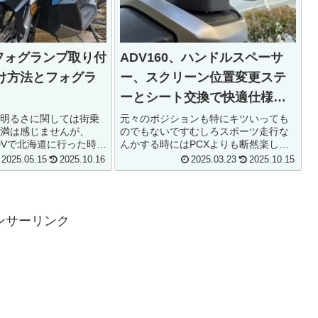
にフォグランプ取り付
ADV160、ハンドルスペーサ
け方法とフォグラ
ー、スクリーン位置変更ステ
ーとシート交換で快適仕様に
してみる
明るさに関しては街乗
元々のポジションも特にキツいっても
満は感じませんが、
のでもないですむしろスポーツ走行な
-ADVで北海道に行った時に
んかする時にはPCXよりも断然楽しく
のでADV160にも取り付
走れるポジション見た目はアドベンチ
2025.05.15
2025.10.16
2025.03.23
2025.10.15
グ的にも付いている方
ャー風ですが、走行感覚はスポーティ
フォグランプ自体は安
ポジション的にも積極的に荷重移動と
使える...
か入力してあげると楽しく走れます
た...
ンサーリンク