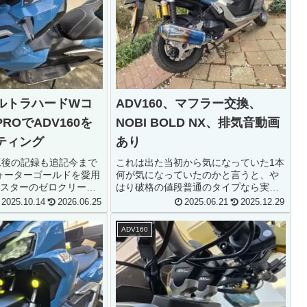
ルトラハードWコ
ADV160、マフラー交換、
ROでADV160を
NOBI BOLD NX、排気音動画
ティング
あり
23施工後の記録も追記今まで
これは出た当初から気になっていた1本
ォーターゴールドを愛用
何が気になっていたのかと言うと、や
スターのゼロクリー
はり破格の値段普通のタイプなら実売
使っていました使い分
13000円くらいから自分が買ったブル
2025.10.14
2026.06.25
2025.06.21
2025.12.29
アラスターのゼロクリ
ーの焼き色のついたモデルでも18000
しに効果が高いのでそ
円前後この値段ならばとりあえずお試
ADV160
らを使用普...
しで使ってみても良いかな、...