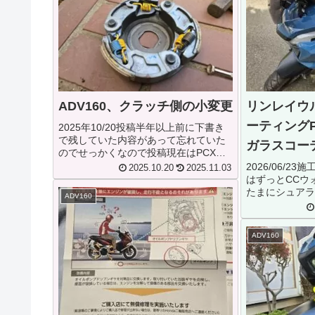
ADV160、クラッチ側の小変更
リンレイウ
ーティングP
2025年10/20投稿半年以上前に下書き
で残していた内容があって忘れていた
ガラスコー
のでせっかくなので投稿現在はPCX用
の強化クラッチにクラッチアウターも
2026/06/
2025.10.20
2025.11.03
交換していますそれに関してはまた別
はずっとCCウ
で書きます11/2追記投稿しました↓クラ
たまにシュアラ
ADV160
ッチスプリングが工具...
ム、って感じで
けとしてはシュ
ームのが小傷消
ADV160
ういう時にはそち