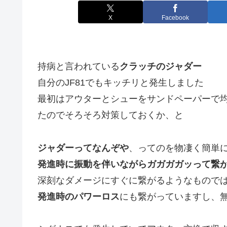
X
Facebook
持病と言われている
クラッチのジャダー
自分のJF81でもキッチリと発生しました
最初はアウターとシューをサンドペーパーで
たのでそろそろ対策しておくか、と
ジャダーってなんぞや
、ってのを物凄く簡単
発進時に振動を伴いながらガガガガッって繋
深刻なダメージにすぐに繋がるようなもので
発進時のパワーロス
にも繋がっていますし、