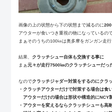
画像の上の状態から下の状態まで減るのに
2
アウターが食いつき重視の物になっているの
まぁそのうちの100㎞は奥多摩をガンガン走
結果、
クラッチシュー自体も交換する事に
まぁ
元々が走行7500㎞のクラッチシューだっ
なので
クラッチジャダー対策をするのにクラ
・クラッチアウターだけで対策する場合は
食
アウターだけの場合は形状や構造的に
NCY
・アウターを変えるなら
クラッチシューも高