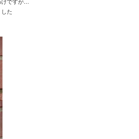
わけですが…
ました