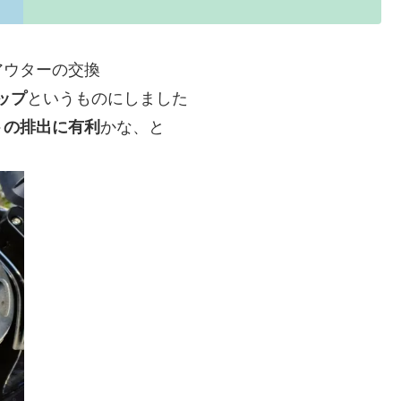
アウターの交換
ップ
というものにしました
トの排出に有利
かな、と