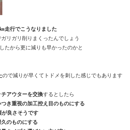
00㎞走行でこうなりました
でガリガリ削りまくったんでしょう
行したから更に減りも早かったのかと
た
ので減りが早くてトドメを刺した感じでもあります
ッチアウターを交換
するとしたら
いつき重視の加工控え目のもの
にする
製が良さそう
です
耐久のもの
にする