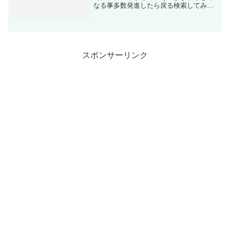
なる事多数発進したら戻る検索してみた
ところ、同様の症状は結構あるみたいで
してとりあえずブレーキシュー交換かな
ぁ一番安いですしリアブレーキ調整して
レバーが根元まで付くくら...
スポンサーリンク