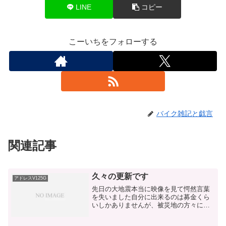
LINE
コピー
こーいちをフォローする
バイク雑記と戯言
関連記事
久々の更新です
アドレスV125G
先日の大地震本当に映像を見て愕然言葉
を失いました自分に出来るのは募金くら
いしかありませんが、被災地の方々に心
よりお見舞い申し上げます自分が住んで
いる地域は震度4でした被害は足をぶつけ