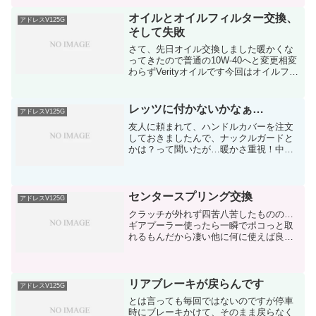
たのみで何も無しです京都に住んでいる
時に阪神大震災も経験し...
オイルとオイルフィルター交換、
アドレスV125G
そして失敗
さて、先日オイル交換しました暖かくな
ってきたので普通の10W-40へと変更相変
わらずVerityオイルです今回はオイルフィ
ルターも同時に交換用意したブツいつも
Webikeの5000円以上送料無料の帳尻合わ
せで買ってあるKITACOのシーリン...
レッツに付かないかなぁ…
アドレスV125G
友人に頼まれて、ハンドルカバーを注文
しておきましたんで、ナックルガードと
かは？って聞いたが…暖かさ重視！中身
はもふもふ！でもダサ過ぎるのは嫌だ！
という事でよく分からんが安かったので
購入しておいたリード工業:LEAD/ハンド
ルカバー 2000...
センタースプリング交換
アドレスV125G
クラッチが外れず四苦八苦したものの…
ギアプーラー使ったら一瞬でポコっと取
れるもんだから凄い他に何に使えば良い
のか分からんけどｗ取れたから軽く清掃
しておいたなので現状では手で引っ張れ
ば簡単に取れる普通の状態にまぁ、あっ
て損は無いモノですな何か...
リアブレーキが戻らんです
アドレスV125G
とは言っても毎回ではないのですが停車
時にブレーキかけて、そのまま戻らなく