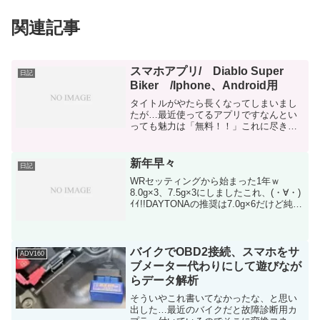
関連記事
スマホアプリ/ Diablo Super
日記
Biker /Iphone、Android用
タイトルがやたら長くなってしまいまし
たが…最近使ってるアプリですなんとい
っても魅力は「無料！！」これに尽きま
すｗiPhoneのは前から出てたみたいです
が、自分はAndroid端末iPhoneも持ってい
るのですが、完全にWi-Fi専用機ここ数...
新年早々
日記
WRセッティングから始まった1年ｗ
8.0g×3、7.5g×3にしましたこれ、(・∀・)
ｲｲ!!DAYTONAの推奨は7.0g×6だけど純正
が14g×3だからだろうなぁでも俺のは
10g×6が元々入ってたから…(・∀・)ｲｲ!!加
速、最高速共に...
バイクでOBD2接続、スマホをサ
ADV160
ブメーター代わりにして遊びなが
らデータ解析
そういやこれ書いてなかったな、と思い
出した…最近のバイクだと故障診断用カ