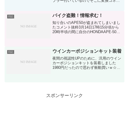
プラー付いているのでそこに変換コネク
タを接続して先端にOBD2のドングルを接
続あとはスマホでBluetooth接続してアプ
リを使ってサブメーターにしたり、アプ
バイク盗難！情報求む！
日記
リによって...
知り合いのAPE50が盗まれてしまいまし
たコメント抜粋3月14日17時15分頃から
20時半頃の間に自分のHONDAAPE‐50CC
が盗難にあいました。場所は西東京（旧
保谷）のこもれびホールの駐輪場です。
目撃情報などのご連絡お願いします外装
は...
ウインカーポジションキット装着
日記
夜間の視認性UPのために、汎用のウイン
カーポジションキットを装着しました
1980円だったので思わず衝動買いｗ☆当
店人気No.1商品☆大人気のウィンポジが
この価格!!【レビューを書いて送料無
料！！】【あす...価格：1,980円（税込、
送料込...
スポンサーリンク