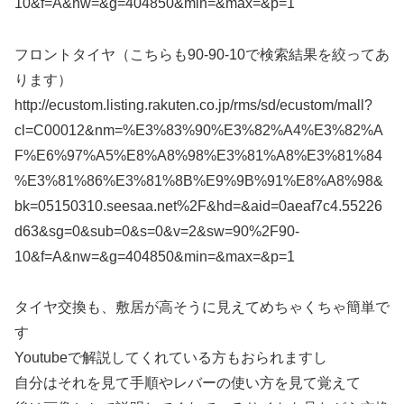
10&f=A&nw=&g=404850&min=&max=&p=1
フロントタイヤ（こちらも90-90-10で検索結果を絞ってあ
ります）
http://ecustom.listing.rakuten.co.jp/rms/sd/ecustom/mall?
cl=C00012&nm=%E3%83%90%E3%82%A4%E3%82%A
F%E6%97%A5%E8%A8%98%E3%81%A8%E3%81%84
%E3%81%86%E3%81%8B%E9%9B%91%E8%A8%98&
bk=05150310.seesaa.net%2F&hd=&aid=0aeaf7c4.55226
d63&sg=0&sub=0&s=0&v=2&sw=90%2F90-
10&f=A&nw=&g=404850&min=&max=&p=1
タイヤ交換も、敷居が高そうに見えてめちゃくちゃ簡単で
す
Youtubeで解説してくれている方もおられますし
自分はそれを見て手順やレバーの使い方を見て覚えて