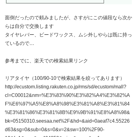
面倒だったので頼みましたが、さすがにこの値段なら次か
らは自分で交換します
タイヤレバー、ビードワックス、ムシ外しやらは既に持っ
ているので…
参考までに、楽天での検索結果リンク
リアタイヤ（100/90-10で検索結果を絞ってあります）
http://ecustom.listing.rakuten.co.jp/rms/sd/ecustom/mall?
cl=C00012&nm=%E3%83%90%E3%82%A4%E3%82%A
F%E6%97%A5%E8%A8%98%E3%81%A8%E3%81%84
%E3%81%86%E3%81%8B%E9%9B%91%E8%A8%98&
bk=05150310.seesaa.net%2F&hd=&aid=0aeaf7c4.55226
d63&sg=0&sub=0&s=0&v=2&sw=100%2F90-