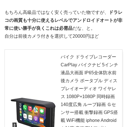
もちろん高級品ではなく安く売っていた物ですが、
ドラレ
コの画質も十分に使えるレベルでアンドロイドオートが非
常に使い勝手が良くこれは必需品
だな、と。
自分は前後カメラ付きを選択して20000円ほど
バイク ドライブレコーダー
CarPlay バイクナビ 5インチ
液晶大画面 IP65全体防水前
後カメラ ポータブル ディス
プレイオーディオ ワイヤレ
ス 1080P+1080P 同時録画
140度広角 ループ録画 Ｇセ
ンサー搭載 衝撃録画 GPS搭
載 WiFi機能 iphone Android