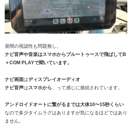
昼間の視認性も問題無し。
ナビ音声や音楽はスマホからブルートゥースで飛ばしてB
＋COM PLAYで聞いています。
ナビ画面
は
ディスプレイオーディオ
ナビ音声
は
スマホから
、って感じに接続されています。
アンドロイドオートに繋がるまでは大体10〜15秒くらい
なので多少タイムラグはありますが気になるほどではあり
ません。