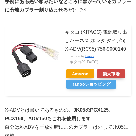
手前にある黒い箱みたいなところに繋がっているカプラー
に分岐カプラー割り込ませる
だけです。
キタコ (KITACO) 電源取り出
しハーネス(ホンダ タイプ5)
X-ADV(RC95) 756-9000140
created by
Rinker
キタコ(KITACO)
Amazon
楽天市場
Yahooショッピング
X-ADVとは書いてあるものの、
JK05のPCX125、
PCX160、ADV160もこれを使用
します
自分はX-ADVを手放す時にこのカプラーは外してJK05に
移植