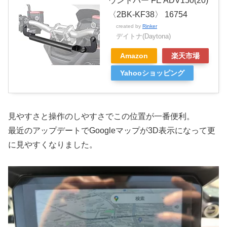
ウントバー FE ADV150(20)
〈2BK-KF38〉 16754
created by
Rinker
デイトナ(Daytona)
Amazon
楽天市場
Yahooショッピング
見やすさと操作のしやすさでこの位置が一番便利。
最近のアップデートでGoogleマップが3D表示になって更
に見やすくなりました。