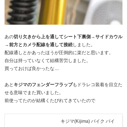
あの
切り欠きから上を通してシート下裏側→サイドカウル
→前方とカメラ配線を通して接続
しました。
配線通しとかあったほうが圧倒的に楽だと思います。
自分は持っていなくて結構苦労しました。
買っておけば良かったな…
あと
キジマのフェンダーフラップ
もドラレコ装着を目立た
せる意味でまた買いました。
前使ってたのが結構くたびれてきていたので
キジマ(Kijima) バイク バイ