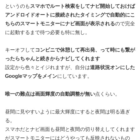
というのも
スマホでルート検索をしてナビ開始しておけば
アンドロイドオートに接続されたタイミングで自動的にこ
ちらのスマートモニターにナビ画面が表示される
ので完全
に起動するまで待つ必要も特に無し。
キーオフして
コンビニで休憩して再出発、って時にも繋が
ったらちゃんと続きからナビしてくれます
設定から色々とイジれますが、自分は
道路状況オンにした
Googleマップをメイン
にしています。
唯一の難点は画面輝度の自動調整が無い
点くらい。
昼間に見やすいように最大輝度にすると夜間は明る過ぎ
る。
スマホだとナビ画面も昼間と夜間の切り替えしてくれます
がスマートモニターにはどうやっても反映されないもの