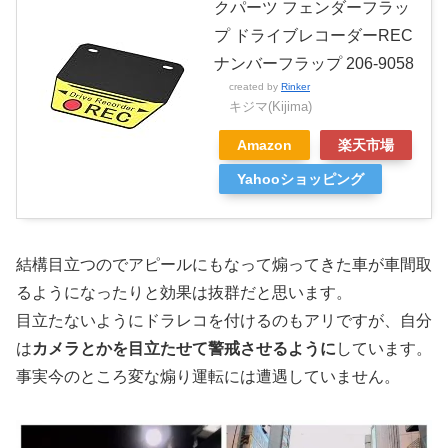
クパーツ フェンダーフラッ
プ ドライブレコーダーREC
ナンバーフラップ 206-9058
created by
Rinker
キジマ(Kijima)
Amazon
楽天市場
Yahooショッピング
結構目立つのでアピールにもなって煽ってきた車が車間取
るようになったりと効果は抜群だと思います。
目立たないようにドラレコを付けるのもアリですが、自分
は
カメラとかを目立たせて警戒させるように
しています。
事実今のところ変な煽り運転には遭遇していません。