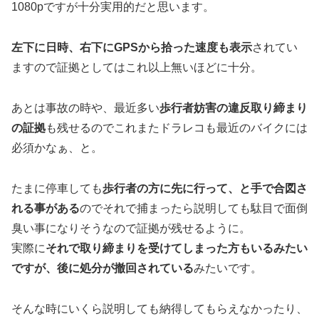
1080pですが十分実用的だと思います。
左下に日時、右下にGPSから拾った速度も表示
されてい
ますので証拠としてはこれ以上無いほどに十分。
あとは事故の時や、最近多い
歩行者妨害の違反取り締まり
の証拠
も残せるのでこれまたドラレコも最近のバイクには
必須かなぁ、と。
たまに停車しても
歩行者の方に先に行って、と手で合図さ
れる事がある
のでそれで捕まったら説明しても駄目で面倒
臭い事になりそうなので証拠が残せるように。
実際に
それで取り締まりを受けてしまった方もいるみたい
ですが、後に処分が撤回されている
みたいです。
そんな時にいくら説明しても納得してもらえなかったり、