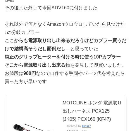
その後また外して今回ADV160に付けました
それ以外で何となくAmazonウロウロしていたら見つけた
↓の分岐カプラー
ここからも電源取り出し出来るだろうけどカプラー買うだ
けで結構高そうだし面倒だし…
と思っていた
純正のグリップヒーターを付ける時に使う10Pカプラー
そこから電源取り出し出来る
物を発見して即買いました。
お値段は
980円
なので自作する手間やパーツ代を考えたら
買った方が早いです
MOTOLINE ホンダ 電源取り
出しハーネス PCX125
(JK05) PCX160 (KF47)
created by
Rinker