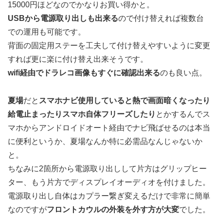
15000円ほどなのでかなりお買い得かと。
USBから電源取り出しも出来る
ので付け替えれば複数台
での運用も可能です。
背面の固定用ステーを工夫して付け替えやすいように変更
すれば更に楽に付け替え出来そうです。
wifi経由でドラレコ画像もすぐに確認出来る
のも良い点。
夏場
だと
スマホナビ使用していると熱で画面暗くなったり
給電止まったりスマホ自体フリーズしたり
とかするんでス
マホからアンドロイドオート経由でナビ飛ばせるのは本当
に便利というか、夏場なんか特に必需品なんじゃないか
と。
ちなみに2箇所から電源取り出しして片方はグリップヒー
ター、もう片方でディスプレイオーディオを付けました。
電源取り出し自体はカプラー繋ぎ変えるだけで非常に簡単
なのですが
フロントカウルの外装を外す方が大変
でした。