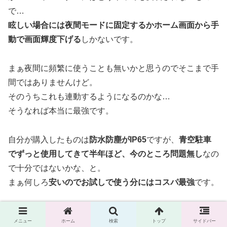
で…
眩しい場合には夜間モードに固定するかホーム画面から手
動で画面輝度下げる
しかないです。
まぁ夜間に頻繁に使うことも無いかと思うのでそこまで手
間ではありませんけど。
そのうちこれも連動するようになるのかな…
そうなれば本当に最強です。
自分が購入したものは
防水防塵がIP65
ですが、
青空駐車
でずっと使用してきて半年ほど、今のところ問題無し
なの
で十分ではないかな、と。
まぁ何しろ
安いのでお試しで使う分にはコスパ最強
です。
バイク ドライブレコーダー
メニュー
ホーム
検索
トップ
サイドバー