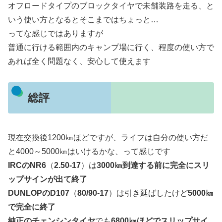
オフロードタイプのブロックタイヤで未舗装路を走る、と
いう使い方となるとそこまではちょっと…
ってな感じではありますが
普通に行ける範囲内のキャンプ場に行く、程度の使い方で
あれば全く問題なく、安心して使えます
総評
現在交換後1200㎞ほどですが、ライフは自分の使い方だ
と4000～5000㎞はいけるかな、って感じです
IRCのNR6
（
2.50-17
）は
3000㎞到達する前に完全にスリ
ップサインが出て終了
DUNLOPのD107
（
80/90-17
）は引き延ばしたけど
5000㎞
で完全に終了
純正のチェンシンタイヤ
でも
6800㎞ほどでスリップサイ