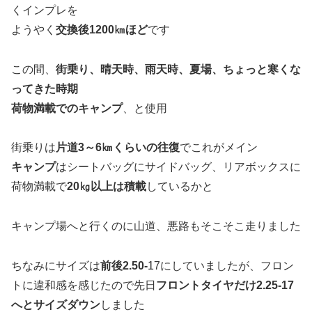
くインプレを
ようやく
交換後1200㎞ほど
です
この間、
街乗り、晴天時、雨天時、夏場、ちょっと寒くな
ってきた時期
荷物満載でのキャンプ
、と使用
街乗りは
片道3～6㎞くらいの往復
でこれがメイン
キャンプ
はシートバッグにサイドバッグ、リアボックスに
荷物満載で
20㎏以上は積載
しているかと
キャンプ場へと行くのに山道、悪路もそこそこ走りました
ちなみにサイズは
前後2.50-
17にしていましたが、フロン
トに違和感を感じたので先日
フロントタイヤだけ2.25-17
へとサイズダウン
しました