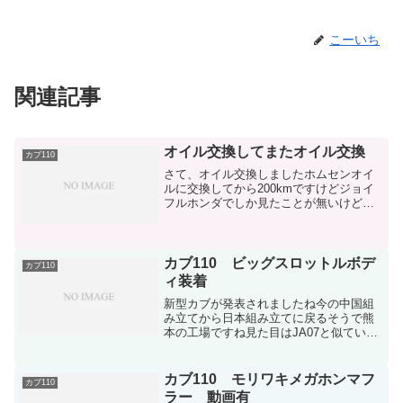
こーいち
関連記事
オイル交換してまたオイル交換
カブ110
さて、オイル交換しましたホムセンオイ
ルに交換してから200kmですけどジョイ
フルホンダでしか見たことが無いけど、
スミックスオイル隠れたコスパ抜群性能
抜群の名オイルだと思ってますジョイフ
ル本田に行く機会があれば是非ともオス
スメしたいオイルSU...
カブ110 ビッグスロットルボデ
カブ110
ィ装着
新型カブが発表されましたね今の中国組
み立てから日本組み立てに戻るそうで熊
本の工場ですね見た目はJA07と似ていて
丸目ヘッドライトヘッドライトはLED採
用値段は現行から3万円だか4万円ほど高
くなるそうですあとは125ccバージョンも
カブ110 モリワキメガホンマフ
カブ110
出るとかい...
ラー 動画有