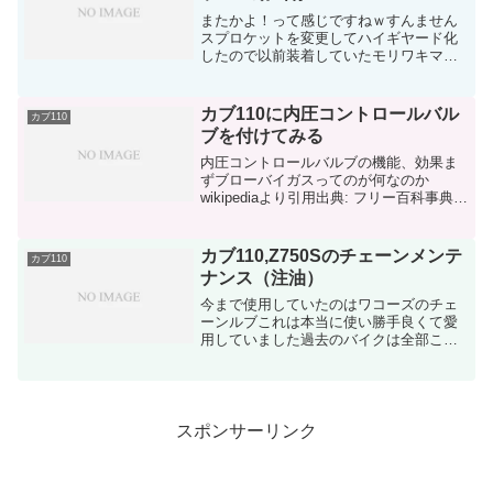
またかよ！って感じですねｗすんません
スプロケットを変更してハイギヤード化
したので以前装着していたモリワキマフ
ラーが特性的に合いそうだったのでつい
ついまたこれも2本目を…クラシックダウ
ンマフラーでも全く問題無いというか交
カブ110に内圧コントロールバル
カブ110
換する必要は無かったの...
ブを付けてみる
内圧コントロールバルブの機能、効果ま
ずブローバイガスってのが何なのか
wikipediaより引用出典: フリー百科事典
『ウィキペディア（Wikipedia）』ナビゲ
ーションに移動検索に移動ブローバイガ
ス(英:blowby gas)は、内燃機関...
カブ110,Z750Sのチェーンメンテ
カブ110
ナンス（注油）
今まで使用していたのはワコーズのチェ
ーンルブこれは本当に使い勝手良くて愛
用していました過去のバイクは全部これ
使ってました2000円弱ですが、結構長持
ちするしメンテも楽サラっとしているセ
ミウェットのタイプそして水置換タイプ
一度清掃してあれば次...
スポンサーリンク