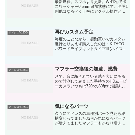
最新燃費。スマホより更新。WR12gでボ
スワッシャー0.5mm追加状態にて…全開1
割他はなるべく丁寧にアクセル操作とい
う状態にて30.87km/lなかなか優秀使用距
離は片道3.5kmの往復オンリー。WRを軽
くするとアクセル開度少なくても巡航...
再びカスタム予定
アドレスV125G
毎度のことながら、衝動買いでカスタム
進行とりあえず購入したのは・KITACO
パワードライブキットタイプⅢ(ハイスピ
ードプーリー)・DAYTONA ターボフィ
ルター・KITACO ケブラーベルト・
MOTOREX SCOOTER 4T (エン...
マフラー交換後の加速、燃費
アドレスV125G
さて、音に騙されている感も大いにある
ので計測してみました手持ちのHDムービ
ーカメラいつもは720pの60fpsで撮影して
いるんですが、何となくそのままだと思
って撮影したら1080pになっており、メー
ターがドアップに…ピントも合っておら
ず、水...
気になるパーツ
アドレスV125G
久々にアドレスの車種別パーツ見たら結
構変わってましたね何か気になるパーツ
が増えてましたマフラーもかなり増えて
たし友人に売ったけどイジりたくなって
きた才谷屋:サイタニヤ/70Rマフラー