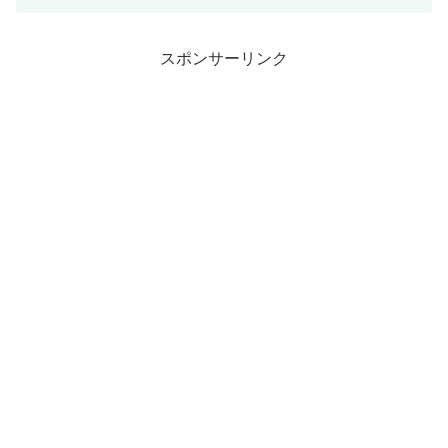
ADDRESSこのカチ上げ具合は良いオプ
ティマムセレクシ...
スポンサーリンク