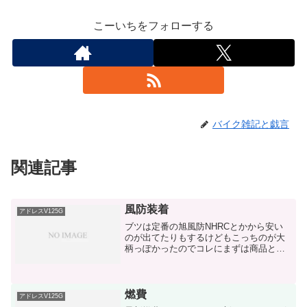
こーいちをフォローする
バイク雑記と戯言
関連記事
風防装着
アドレスV125G
ブツは定番の旭風防NHRCとかから安い
のが出てたりもするけどもこっちのが大
柄っぽかったのでコレにまずは商品と画
像をちょろちょろと貼っておきますイン
プレは下部にNHRCスクリーン（4800
円）【在庫あり】【風防】【レビューを
書くで送料無料】【...
燃費
アドレスV125G