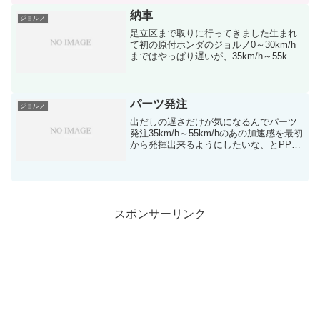
見たわ…駆動系は本当にノーメンテだっ
た模様開け...
納車
ジョルノ
足立区まで取りに行ってきました生まれ
て初の原付ホンダのジョルノ0～30km/h
まではやっぱり遅いが、35km/h～55km/h
までは結構速い35km/hからスイッチが入
る感じで一気に加速するここらへんでパ
ワーバンドに入ってるみたい再加速
も、...
パーツ発注
ジョルノ
出だしの遅さだけが気になるんでパーツ
発注35km/h～55km/hのあの加速感を最初
から発揮出来るようにしたいな、とPPS
ミニシルバーで0～20km/hはちょっと改
善されたけど最高速は求めないんで、と
りあえず加速を良くしたいあの車体で
80k...
スポンサーリンク