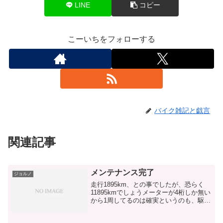
LINE
コピー
こーいちをフォローする
バイク雑記と戯言
関連記事
メンテナンス完了
ジョルノ
走行1895km、との事でしたが、恐らく
11895kmでしょうメーターが4桁しか無い
から1周してるのは確実というのも、駆動
系が死んでました更に、プラグは錆び錆
び…茶色くなってるプラグなんて初めて