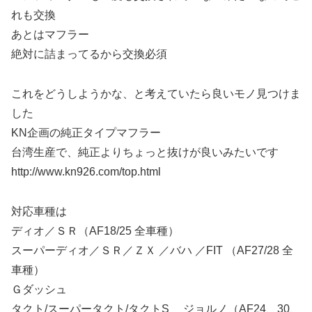
れも交換
あとはマフラー
絶対に詰まってるから交換必須
これをどうしようかな、と考えていたら良いモノ見つけま
した
KN企画の純正タイプマフラー
台湾生産で、純正よりちょっと抜けが良いみたいです
http://www.kn926.com/top.html
対応車種は
ディオ／ＳＲ（AF18/25 全車種）
スーパーディオ／ＳＲ／ＺＸ ／バハ ／FIT （AF27/28 全
車種）
Ｇダッシュ
タクト/スーパータクト/タクトS ジョルノ（AF24、30、