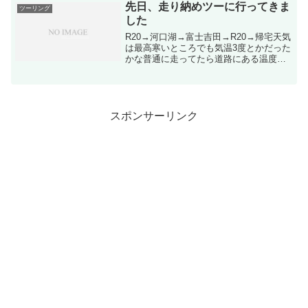
で、乗っ...
先日、走り納めツーに行ってきま
ツーリング
した
R20→河口湖→富士吉田→R20→帰宅天気
は最高寒いところでも気温3度とかだった
かな普通に走ってたら道路にある温度計
は12℃とかぽかぽかで天気も良くて非常
に気持ち良く快走してきました途中、体
勢変えた時に金玉挟んだけど次の日見た
ら腫れてた…あ...
スポンサーリンク