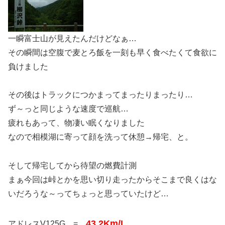
一瞬富士山が見えたんだけどなぁ…
その瞬間は空腹で麦とろ飯を一刻も早く食べたくて食欲に
負けました
その後はトラックにつかまってまったりまったり…
ず～っと同じような速度で巡航…
疲れもあって、物凄い眠くなりました
なので相模湖に寄って顔を洗って休憩→帰宅、と。
そして帰宅してから待望の燃費計測
まぁ今回は峠とかを思い切り走ったからそこまで良くはな
いだろうな～ってちょっと思っていたけど…
43.2Km/L
アドレスV125G =