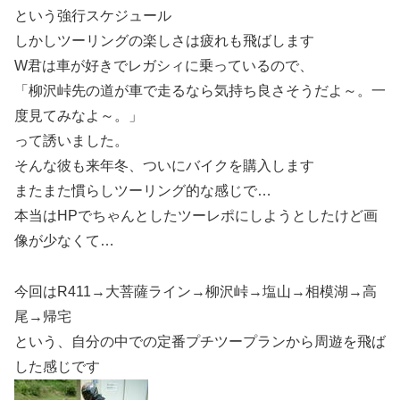
という強行スケジュール
しかしツーリングの楽しさは疲れも飛ばします
W君は車が好きでレガシィに乗っているので、
「柳沢峠先の道が車で走るなら気持ち良さそうだよ～。一
度見てみなよ～。」
って誘いました。
そんな彼も来年冬、ついにバイクを購入します
またまた慣らしツーリング的な感じで…
本当はHPでちゃんとしたツーレポにしようとしたけど画
像が少なくて…
今回はR411→大菩薩ライン→柳沢峠→塩山→相模湖→高
尾→帰宅
という、自分の中での定番プチツープランから周遊を飛ば
した感じです