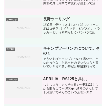
風邪の真っ最中です疲れが溜まって治っ
てた風邪をぶり返して更に悪化したみた
いです初の点滴経験でしたこれに懲り
て、少しは自分の限界をわきまえようと
思いました>>ロッシさんとり...
長野ツーリング
ツーリング
1泊2日で行ってきました！詳しいツーレ
ポはコチラ↓ネイキッド、ビグスク、トラ
ッカーという素晴らしくバラバラな組み
合わせでも途中のコンビニで自分と同じ
初期型黒VTR250、ビグスク、アメリカン
のグループに遭遇なんだか親近感を感じ
た瞬間…来月の...
キャンプツーリングについて。そ
カブ110
の１
そういえばキャンプについて書いたこと
なかったな、と思ったのでつらつらと書
いていきます多い時だと毎週末行ってた
時期もありますここ最近は人数制限、緊
急事態宣言で遠出出来ないそもそもふも
とっぱらとか有名なところだと土曜日と
APRILIA RS125と共に」
ツーリング
か予約取れんってのでなか...
ちくしょう！カッチョ良いぜRS125！し
かも慣らしで～8000rpm縛りのクセして
十分速いでやんのこいつぁモンスター級
ですわ納車時にCDI加工したらしく、あと
はチャンバー交換で30psオーバーを叩き
出すらしいこいつぁドラゴン級ですわ