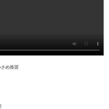
小さめ推奨
差