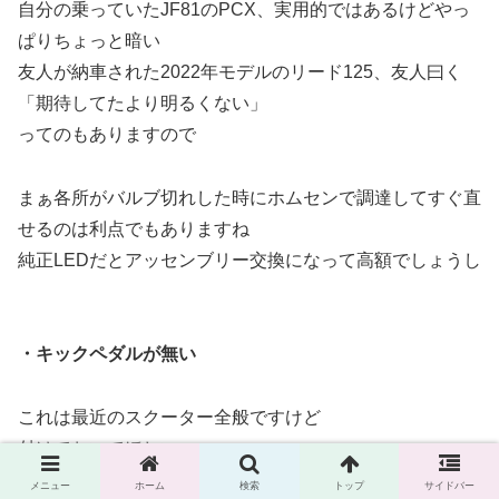
自分の乗っていたJF81のPCX、実用的ではあるけどやっ
ぱりちょっと暗い
友人が納車された2022年モデルのリード125、友人曰く
「期待してたより明るくない」
ってのもありますので
まぁ各所がバルブ切れした時にホムセンで調達してすぐ直
せるのは利点でもありますね
純正LEDだとアッセンブリー交換になって高額でしょうし
・キックペダルが無い
これは最近のスクーター全般ですけど
付けておいてほしい…
メニュー
ホーム
検索
トップ
サイドバー