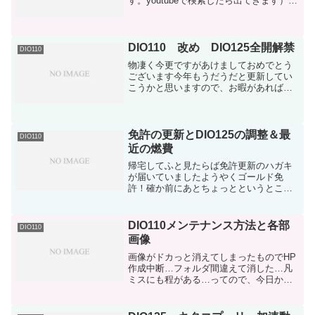
す。youtubeで検索したら出てきます）さ
て、あれから普段の足として駅までの往
復あとは帰りに遠回りしてちょいちょい
と慣らしを進めています画像はま...
DIO110 改め DIO125全開解禁
DIO110
物凄く今更ですがあけましておめでとう
ございます今年もうだうだと更新してい
こうかと思いますので、お暇があれば覗
いてやって下さいDIO110関係のネタばか
りになるかと思いますがあとは友人に譲
ったK5アドレスのメンテくらいか…あと
は後輩がVTR2...
免許の更新とDIO125の調整＆最
DIO110
近の燃費
帰宅してふと見たらば免許更新のハガキ
が届いていましたようやくゴールド免
許！確か前にあとちょっとというところ
で初めて通る道の、時間帯で右折禁止に
なる箇所で見事に捕まったのが最後か…
確か前に車がいて、それに付いて行った
DIO110メンテナンス方法と各部
DIO110
ら見事に車もろとも捕まった...
画像
画像がドカっと消えてしまったものでHP
作成中断…フォルダ間違えて消した…凡
ミスにも程がある…ってので、今日か明
日…ちょいちょいと再び画像撮影して軽
くメンテナンスページなんかも作ろうか
なと自分が初めてバイクを買った時はネ