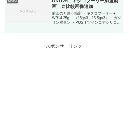
DIO125、キタコプーリー加速動
DIO110
ットが開通してなくて市...
画 ＠比較画像追加
前回のと違う箇所 ・キタコプーリー＋
WR14.25g （15g×3、13.5g×3） ・ガソ
リン満タン ・POSH ツインコアシリコン
プラグコード それくらいですテストコー
スにて撮影一応いつも通り、コマ送りし
て針が動き始めた瞬間からタイマ...
スポンサーリンク