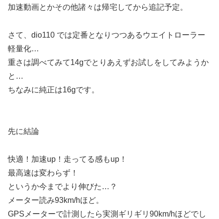
加速動画とかその他諸々は帰宅してから追記予定。
さて、dio110 では定番となりつつあるウエイトローラー
軽量化…
重さは調べてみて14gでとりあえずお試しをしてみようか
と…
ちなみに純正は16gです。
先に結論
快適！加速up！走ってる感もup！
最高速は変わらず！
というか今までより伸びた…？
メーター読み93km/hほど。
GPSメーターで計測したら実測ギリギリ90km/hほどでし