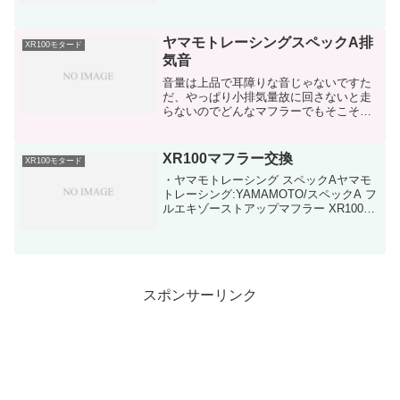
下げてもらう事にマフラー：DELTA バ
レル4-S ミニ電装系：SP武川12Vバッ...
ヤマモトレーシングスペックA排
XR100モタード
気音
音量は上品で耳障りな音じゃないですた
だ、やっぱり小排気量故に回さないと走
らないのでどんなマフラーでもそこそこ
の音量にはなってしまうのでしょうね
ぇ…このスペックAはアイドリング、低回
転時は非常に心地良い低音で良い感じで
XR100マフラー交換
XR100モタード
す見た目も最高ですそして...
・ヤマモトレーシング スペックAヤマモ
トレーシング:YAMAMOTO/スペックA フ
ルエキゾーストアップマフラー XR100モ
タードXR100モタード、納車時カスタム
の時に注文したマフラーこれは性能、値
段、見た目を考慮して一番だったため！
4...
スポンサーリンク