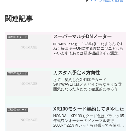
バイク雑記と戯言
関連記事
スーパーマルチDNメーター
XR100モタード
dn.wmvいやぁ…この動き…たまらんです
ね！毎回キーONにする度にニヤニヤしち
ゃいますよあとは超多機能タイム測定が
出来るのは良いですねイジって実際に速
くなったのが目で見て確認出来るあとは
ツイントリップに時計は重宝しますし視
認性も抜群！最高...
カスタム予定＆方向性
XR100モタード
さて、契約したXR100モタード
SKYWAVEはほとんどイジらなそうな雰
囲気になったきたので徹底的にやろうか
とまず、納車時のカスタムヤマモトレー
シング:YAMAMOTO/スペックA フルエキ
ゾーストアップマフラー XR100モタード
SPタケ...
XR100モタード契約してきやした
XR100モタード
HONDA XR100モタード色はブラック05
年式ワンオーナーのドノーマル走行
2600km22万円いっくら頑張っても値引き
が限界だったからカスタム前提で値段を