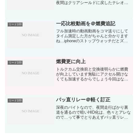
夜間はクリアシールドに戻したテレオス2
バイザーがあると風切り音がやかましい
から外してありますサイズはSサイズ値段
は安いけど、なかなか良いですテレオス
2/9875円OGK...
一応比較動画を＠燃費追記
リード100
フル加速時の動画動画をコマ送りにして
タイム測定した方がちゃんと分かります
ね…iphoneのストップウォッチだとズレ
ます左がトルクカム交換前右がトルクカ
ム交換後あとはプラグがイリジウムから
ノーマルに戻してあるくらいです今はイ
リジウムの新品を入...
燃費更に向上
リード100
トルクカム交換前と交換後明らかに燃費
が向上しています無駄にアクセル開けな
くても加速するからでしょう今回はなる
べくアクセル半開たま～に全開走行する
道は・片道9kmを往復信号多数、踏切2か
所・チョイ乗り何度か片道2～3km、常に
渋滞している道使...
バッ直リレー＠軽く訂正
リード100
深夜のバイトなので、夜間走行ばかり裏
道を通るので暗いHID化は、色々とアレな
ので…って事でとりあえずバッ直リレー
作って装着してみますリレーは構造が単
純だけど使用用途がかなり広いのでオス
スメです4本線が出てて、中にコイルがあ
るコイルに通電する...