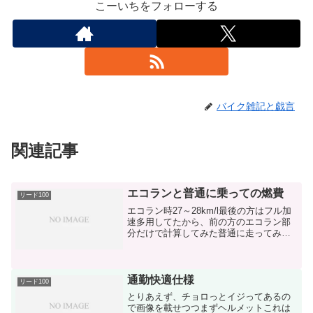
こーいちをフォローする
バイク雑記と戯言
関連記事
エコランと普通に乗っての燃費
リード100
エコラン時27～28km/l最後の方はフル加
速多用してたから、前の方のエコラン部
分だけで計算してみた普通に走ってみて
の燃費24～25km/lちなみにリコール前は
WR14g（今は12g）にて20km/lだったか
ら…かなり改善されてますねぇあと...
通勤快適仕様
リード100
とりあえず、チョロっとイジってあるの
で画像を載せつつまずヘルメットこれは