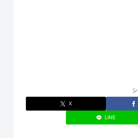
シ
X
LINE