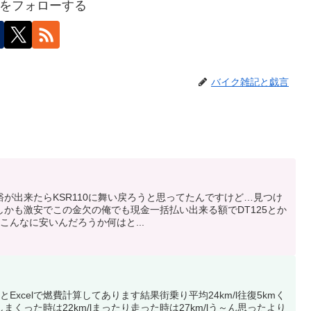
をフォローする
バイク雑記と戯言
が出来たらKSR110に舞い戻ろうと思ってたんですけど…見つけ
かも激安でこの金欠の俺でも現金一括払い出来る額でDT125とか
はこんなに安いんだろうか何はと...
とExcelで燃費計算してあります結果街乗り平均24km/l往復5kmく
くった時は22km/lまったり走った時は27km/lう～ん思ったより