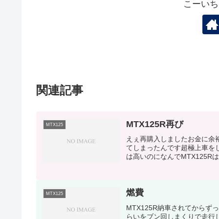
こーいち
関連記事
MTX125R再び
MTX125
えぇ再購入しましたお金に余裕
てしまったんです超極上車をし
は高いのになんでMTX125R
燃費
MTX125
MTX125R納車されてからずっ
らいをブン回しまくりで走行しま