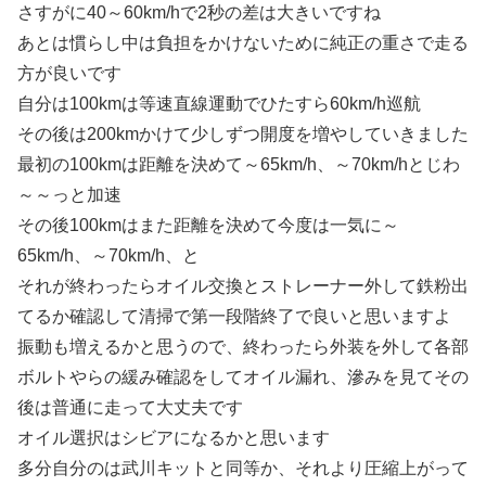
さすがに40～60km/hで2秒の差は大きいですね
あとは慣らし中は負担をかけないために純正の重さで走る
方が良いです
自分は100kmは等速直線運動でひたすら60km/h巡航
その後は200kmかけて少しずつ開度を増やしていきました
最初の100kmは距離を決めて～65km/h、～70km/hとじわ
～～っと加速
その後100kmはまた距離を決めて今度は一気に～
65km/h、～70km/h、と
それが終わったらオイル交換とストレーナー外して鉄粉出
てるか確認して清掃で第一段階終了で良いと思いますよ
振動も増えるかと思うので、終わったら外装を外して各部
ボルトやらの緩み確認をしてオイル漏れ、滲みを見てその
後は普通に走って大丈夫です
オイル選択はシビアになるかと思います
多分自分のは武川キットと同等か、それより圧縮上がって