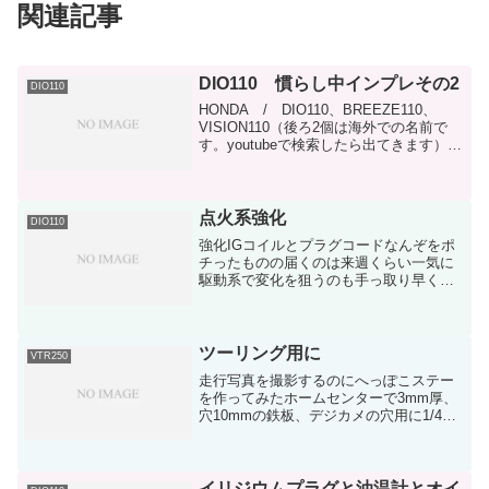
関連記事
DIO110 慣らし中インプレその2
DIO110
HONDA / DIO110、BREEZE110、
VISION110（後ろ2個は海外での名前で
す。youtubeで検索したら出てきます）さ
て、あれから普段の足として駅までの往
復あとは帰りに遠回りしてちょいちょい
と慣らしを進めています画像はま...
点火系強化
DIO110
強化IGコイルとプラグコードなんぞをポ
チったものの届くのは来週くらい一気に
駆動系で変化を狙うのも手っ取り早くも
ありますが…現状、出来る限りの事はや
ってみてやろうかと…部屋にアーシング
ケーブルも転がっているのでこれも使用
予定効果が0.001％...
ツーリング用に
VTR250
走行写真を撮影するのにへっぽこステー
を作ってみたホームセンターで3mm厚、
穴10mmの鉄板、デジカメの穴用に1/4サ
イズネジを購入ちょうど前を向くように
ネジの頭部分をワッシャーやらで調節総
額300円くらいちゃんと撮れるかは分から
ないけど…動...
イリジウムプラグと油温計とオイ