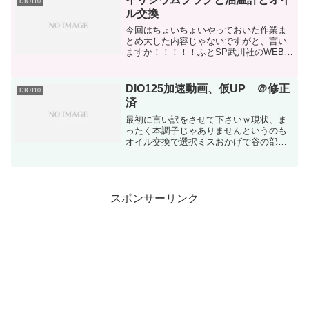
DIO110
ル交換
今回はちょいちょいやっておいた作業ま
とめ大した内容じゃないですがと、言い
ますか！！！！！ふとSP武川社のWEBカ
タログで発見したのですが…DIO110のS
ステージボアアップキットが出ると…見
た瞬間orz…と本気でなりましたよ…ハイ
DIO125加速動画、仮UP ＠修正
DIO110
カムにSス...
済
最初に言い訳をさせて下さいｗ現状、ま
ったく本調子じゃありませんというのも
オイル交換で選択ミスおかげで谷の部分
での加速と全体的にモッサリ感が出てし
まったあと、慣らし後の調整がまだ終わ
っていない＆タイヤ空気圧1ヶ月見てない
そんな状態てっきりトリ...
スポンサーリンク