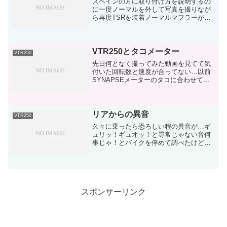
スペインの方に取り付け方を説明するの
に一度ノーマルを外して写真を撮りなが
ら再度TSRを装着ノーマルマフラーがボ
ロボロだからついでに耐熱塗料で塗装で
もしようかな、という目論見もあったり
しますで、今回せっかくなのでTSRマフ
ラーで思いっきり走っ...
VTR250とタコメーター
VTR250
先日何となく撮ってみた動画を見てて気
付いた回転数と速度が合ってない…以前
SYNAPSEメーターのタコに合わせて調
整したはずなのに…もう一度チェックし
てみた数値表示で見た感じだと表示が500
～800rpm位ズレてるキャプチャー画像で
見づらいけ...
リアからの異音
VTR250
久々に乗ったら恐ろしい程の異音が…ギ
ュリッ！ギュオッ！と尋常じゃない音何
事じゃ！とバイクを停めて調べたけど夜
中でよく分からず…昨日、調べてみたら
リアブレーキから鳴っている事が分かり
ましたパッドピンが錆び錆びだったから
これが擦れて鳴っていたの...
スポンサーリンク