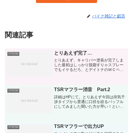
バイク雑記と戯言
関連記事
とりあえず完了…
VTR250
とりあえず、キャリパー塗装が完了しま
した最初はしっかり脱脂すりゃスプレー
でもイケるだろ、とデイトナのＭＣペイ
ンターのホンダ純正色モンツァレッドだ
か何だかに塗ったのですが…どうしても1
部分だけムラになる諦めて、ホームセン
ターに行って油性ペンキ...
TSRマフラー消音 Part.2
VTR250
詳細はHPにて。とりあえず今回は排気干
渉タイプから普通に口径を絞るバッフル
にしてみました聞いた方が早い！という
訳で車体斜め後方に携帯を設置全くの同
条件にて録音してきました走行音は連日
の雨にて録音出来ず。出来たらまたUPし
ます。まずはノーマル...
TSRマフラーで出力UP
VTR250