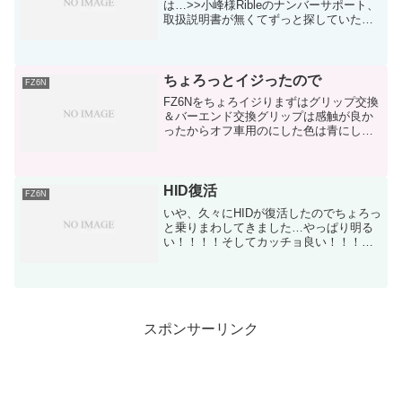
は…>>小峰様Ribleのナンバーサポート、
取扱説明書が無くてずっと探していたの
ですが、なかなか見つからず返信が遅く
なってしまいました…が、公式サイトに
てPDFで配信されていました…モノはち
ゃんと手元にあ...
ちょろっとイジったので
FZ6N
FZ6Nをちょろイジりまずはグリップ交換
＆バーエンド交換グリップは感触が良か
ったからオフ車用のにした色は青にしよ
うと思ったけど、何を思ったのか黄色を
選択すげぇ気持ち悪いでも意外とアリな
んじゃないかと全長が115mmだから、左
は良いけど右のス...
HID復活
FZ6N
いや、久々にHIDが復活したのでちょろっ
と乗りまわしてきました…やっぱり明る
い！！！！そしてカッチョ良い！！！！
やっぱり良いですわぁHID自分が使ってい
るのは中華製品の激安品前回はバラスト
を変な場所に置いてガッタガタだったの
で…そら壊れるわ...
スポンサーリンク