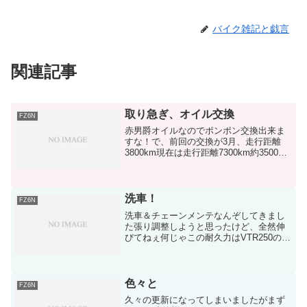
バイク雑記と戯言
関連記事
取り急ぎ、オイル交換
FZ6N
赤男爵オイルなのでポンポン交換出来ま
すな！で、前回の交換が3月、走行距離
3800km現在は走行距離7300km約3500km
走行なんだが…もう交換後は明らかに違
う全然違うスッコスコギアは入るし、ス
ムーズに加速するちょっと奥多摩に行き
たくなっ...
洗車！
FZ6N
洗車＆チェーンメンテなんぞしてきまし
た張り調整しようと思ったけど、全然伸
びてねぇ何じゃこの耐久力はVTR250の時
なんてもっとこまめにやらないとすぐ伸
びてたのに無駄に太いチェーンだからか
ねまずは洗車前相当汚いですそして洗車
中洗車終了いや、気...
色々と
FZ6N
久々の更新になってしまいましたがまず