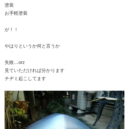
塗装
お手軽塗装
が！！
やはりというか何と言うか
失敗…orz
見ていただければ分かります
チヂミ起こしてます