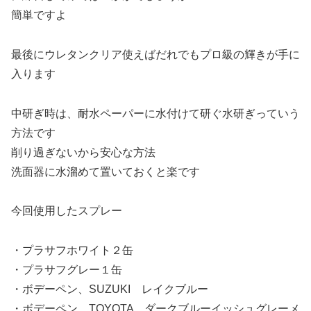
簡単ですよ
最後にウレタンクリア使えばだれでもプロ級の輝きが手に
入ります
中研ぎ時は、耐水ペーパーに水付けて研ぐ水研ぎっていう
方法です
削り過ぎないから安心な方法
洗面器に水溜めて置いておくと楽です
今回使用したスプレー
・プラサフホワイト２缶
・プラサフグレー１缶
・ボデーペン、SUZUKI レイクブルー
・ボデーペン、TOYOTA ダークブルーイッシュグレーメ