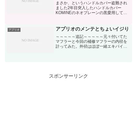
まさか、というハンドルカバー盗難され
ました2年目突入したハンドルカバー
KOMINEのネオプレーンの黒愛用してた
んですがね…誰が使ってたか分からんよ
うなもん盗むかね…黒なんですが、色あ
せてグレーになってます左の手首入れる
アプリオのメンテとちょいイジり
アプリオ
ところがほつれてますと...
～～～～～追記～～～～～元々付いてた
マフラーと今回の補修マフラーの内径を
計ってみた。外径はほぼ一緒エキパイ側
旧：21.6Φ新：20.3Φ排気口（ちょっと楕
円に曲がってる）旧：13.6Φ～14.6Φ新：
11.4Φ～13.6Φ内径絞って音量小さ...
スポンサーリンク