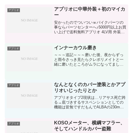
アプリオに中華外装＋初のマイカ
アプリオ
ー
安かったのでついついｗバイクパーツの
事ならパーツセンターへ♪5000円以上お買
い上げで送料無料アプリオ 4LV用 外装
カ...価格：3,480円（税込、送料別）4LV
用だとちょっと高いんですが、赤だと安
かったんで赤を注文どうせ塗る予定です
インナーカウル磨き
アプリオ
か...
～～～追記～～～磨いた後、夜からずっ
と雨今さっき見たらクレポリメイトと一
緒に磨いたところがムラになってました
雨降るとクレポリメイトが流れ落ちるか
らそれかと…最後に樹脂コーティングと
かしない場合は水だけで磨いた方が良好
な結果になりそうそしてプ...
なんとなくのカバー塗装とかアプ
アプリオ
リオいじったりとか
アプリオタイプ2現状は…リアサス死亡跨
る→底づきするサスペンションとしての
機能は皆無ですだもんでALBAの230mm
のサスを注文3200円現状錆まくりな上に
フニャフニャというか単なる柔いバネベ
ルトがひび割れ見つけたから交換新品：
KOSOメーター、横綱マフラー、
アプリオ
16.6mm...
そしてハンドルカバー盗難