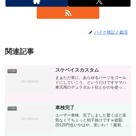
バイク雑記と戯言
関連記事
スケベイスカスタム
FZ6N
まぁただ単に、あらゆるパーツをゴール
ドにしていこう、というだけですヤマハ
車汎用のデュラボルト社とかのを使って
オイルフィラーキャップとか、タンクボ
ルトとか…ハンドルバー交換予定だか
ら、それに合わせて(ゴールドの予定)とり
あえず、ナンバーホルダ...
車検完了
FZ6N
ユーザー車検、完了しました驚くほど呆
気なくてちょっと拍子抜けですｗ総額、
20125円也いやはや…安いわ！！最初、光
軸で引っ掛かったのでヘッドライト外し
て裏にあるボルトで調整光軸調整がヘッ